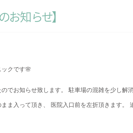
の
お
知
ら
せ
】
ックです🌸
のでお知らせ致します。 駐車場の混雑を少し解消
まま入って頂き、 医院入口前を左折頂きます。 