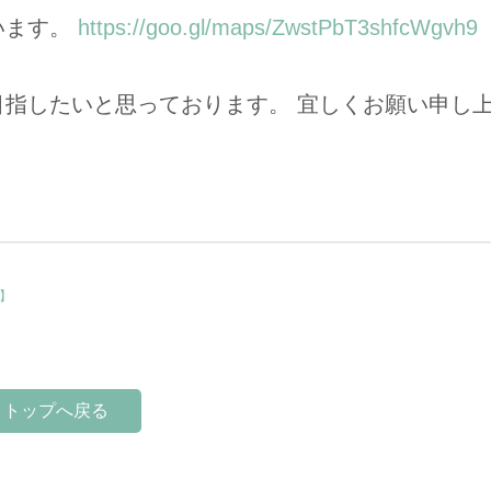
います。
https://goo.gl/maps/ZwstPbT3shfcWgvh9
目指したいと思っております。 宜しくお願い申し
】
トトップへ戻る